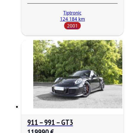
Tiptronic
124 184 km
2001
911 – 991 – GT3
119990 €