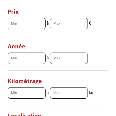
Prix
à
€
Année
à
Kilométrage
à
km
Localisation