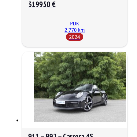
319950 €
PDK
2 770 km
2024
911 – 992 – Carrera 4S