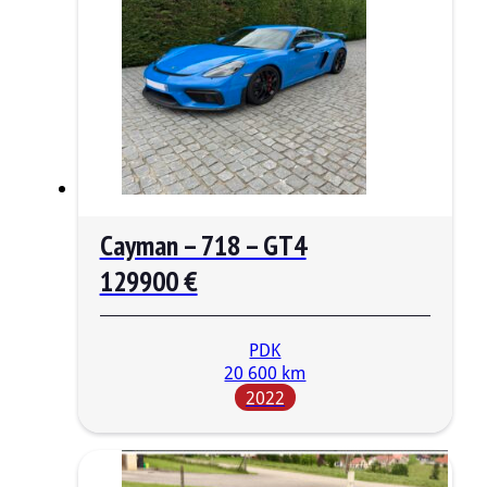
Cayman – 718 – GT4
129900 €
PDK
20 600 km
2022