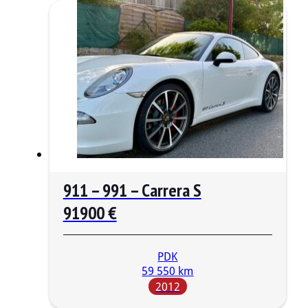
911 – 991 – Carrera S
91900 €
PDK
59 550 km
2012