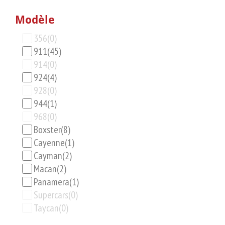
Modèle
356
(0)
911
(45)
914
(0)
924
(4)
928
(0)
944
(1)
968
(0)
Boxster
(8)
Cayenne
(1)
Cayman
(2)
Macan
(2)
Panamera
(1)
Supercars
(0)
Taycan
(0)