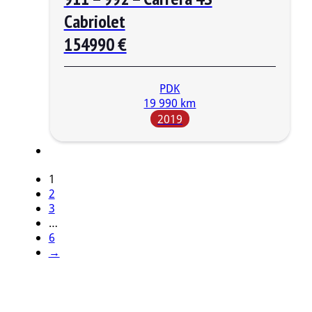
Cabriolet
154990 €
PDK
19 990 km
2019
1
2
3
…
6
→