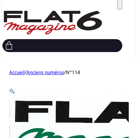
Accueil
/
Anciens numéros
/
N°114