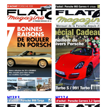
Porsche Carrera Cup France : Saison 2023
Rencontre : Histoires de couleurs avec Christophe
Servens
CLASSIC
La chronique de jürgen barth : Jamais de repos !
Salon : Rétro Classics à Stuttgart
En direct des USA : All Porsche Weekend, suivez le
guide !
Le coup de coeur de grégory : Sebring, ou le retour
de Porsche au sommet en Endurance
N°383
N°274
9,90
€
9,90
€