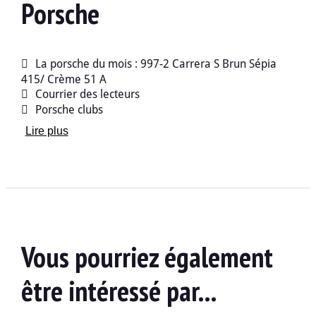
Porsche
La porsche du mois : 997-2 Carrera S Brun Sépia
415/ Crème 51 A
Courrier des lecteurs
Porsche clubs
La cote de flat 6
Lire plus
Petites annonces
Index des guides d’achat et carnets de voyage
Clubs indépendants
150 numéros plus tôt
ESSAIS
Comparatif : 992 GT3 RS vs 992 GT3
Vous pourriez également
Guide d’achat : 996 Carrera cabriolet phase 2
être intéressé par...
MAGAZINE
Dossier : E-Fuel, le carburant du futur ?
Carnet de voyage : L’Indre en 997 GT3 phase 1