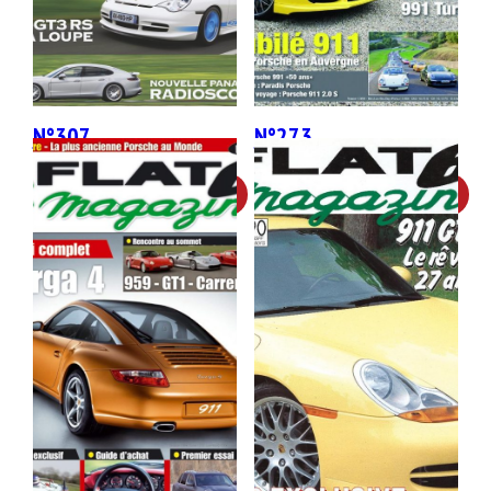
N°307
N°273
9,90
€
9,90
€
Ajouter au panier
Ajouter au panier