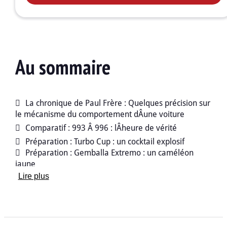
Au sommaire
La chronique de Paul Frère : Quelques précision sur
le mécanisme du comportement dÂune voiture
Comparatif : 993 Â 996 : lÂheure de vérité
Préparation : Turbo Cup : un cocktail explosif
Préparation : Gemballa Extremo : un caméléon
jaune
LÂheure de la Carrera 2
Lire plus
Balade : la corse en 356 : bonheur absolu
Ces belles inconnues : LÂAmerica Roadster premier
type 540 (2e partie)
Le billet du vieux Porschiste : la malédiction du