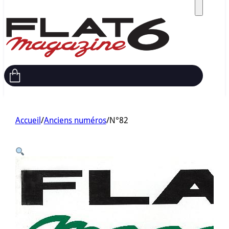
Accueil
/
Anciens numéros
/
N°82