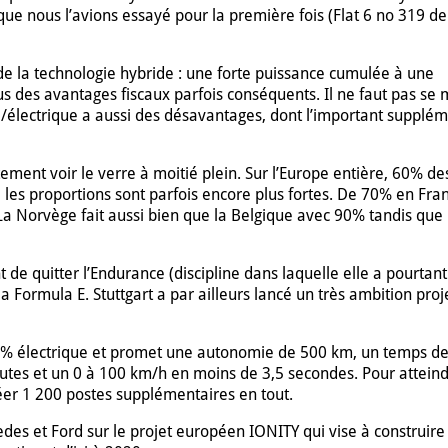
ue nous l’avions essayé pour la première fois (Flat 6 no 319 de
 de la technologie hybride : une forte puissance cumulée à une
s des avantages fiscaux parfois conséquents. Il ne faut pas se 
/électrique a aussi des désavantages, dont l’important supplé
ent voir le verre à moitié plein. Sur l’Europe entière, 60% de
es proportions sont parfois encore plus fortes. De 70% en Fra
a Norvège fait aussi bien que la Belgique avec 90% tandis que 
 de quitter l’Endurance (discipline dans laquelle elle a pourtant 
la Formula E. Stuttgart a par ailleurs lancé un très ambition proj
00% électrique et promet une autonomie de 500 km, un temps d
utes et un 0 à 100 km/h en moins de 3,5 secondes. Pour atteind
créer 1 200 postes supplémentaires en tout.
edes et Ford sur le projet européen IONITY qui vise à construir