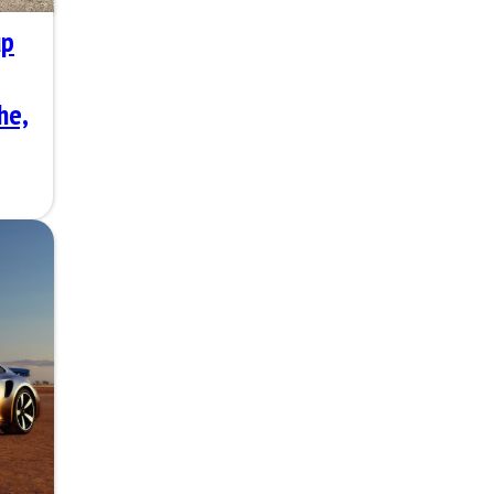
up
he,