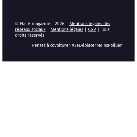
© Flat 6 magazine – 2026 |
Mentions légales des
réseaux sociaux
|
Mentions légales
|
CGV
| Tous
droits réservés
Pensez à covoiturer #SeDéplacerMoinsPolluer