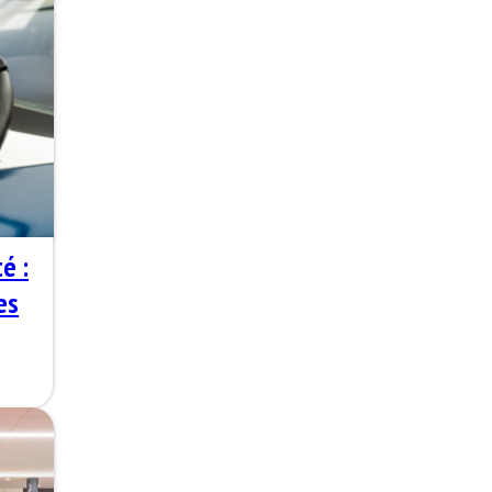
é :
es