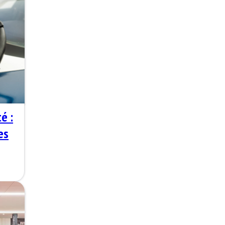
é :
es