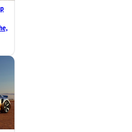
up
he,