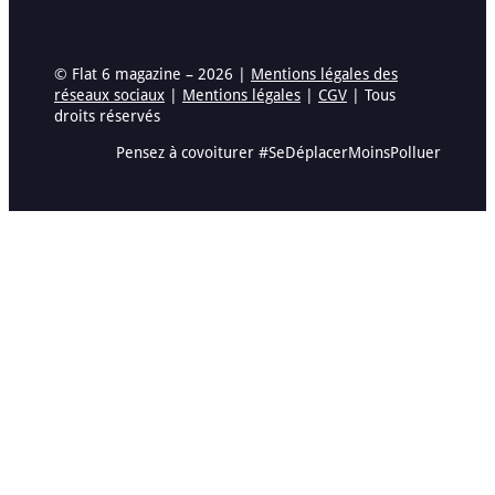
© Flat 6 magazine – 2026 |
Mentions légales des
réseaux sociaux
|
Mentions légales
|
CGV
| Tous
droits réservés
Pensez à covoiturer #SeDéplacerMoinsPolluer