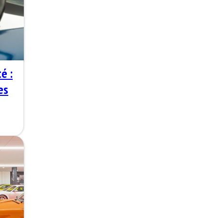
é :
es