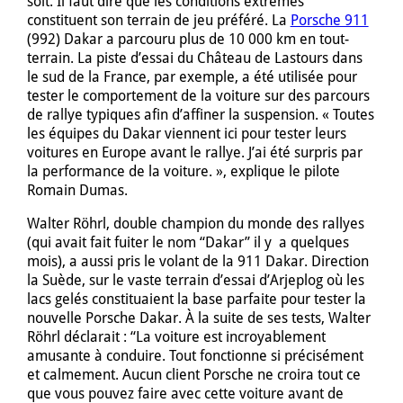
soit. Il faut dire que les conditions extrêmes
constituent son terrain de jeu préféré. La
Porsche 911
(992) Dakar a parcouru plus de 10 000 km en tout-
terrain. La piste d’essai du Château de Lastours dans
le sud de la France, par exemple, a été utilisée pour
tester le comportement de la voiture sur des parcours
de rallye typiques afin d’affiner la suspension. « Toutes
les équipes du Dakar viennent ici pour tester leurs
voitures en Europe avant le rallye. J’ai été surpris par
la performance de la voiture. », explique le pilote
Romain Dumas.
Walter Röhrl, double champion du monde des rallyes
(qui avait fait fuiter le nom “Dakar” il y a quelques
mois), a aussi pris le volant de la 911 Dakar. Direction
la Suède, sur le vaste terrain d’essai d’Arjeplog où les
lacs gelés constituaient la base parfaite pour tester la
nouvelle Porsche Dakar. À la suite de ses tests, Walter
Röhrl déclarait : “La voiture est incroyablement
amusante à conduire. Tout fonctionne si précisément
et calmement. Aucun client Porsche ne croira tout ce
que vous pouvez faire avec cette voiture avant de