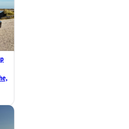
up
he,