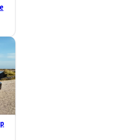
le
up