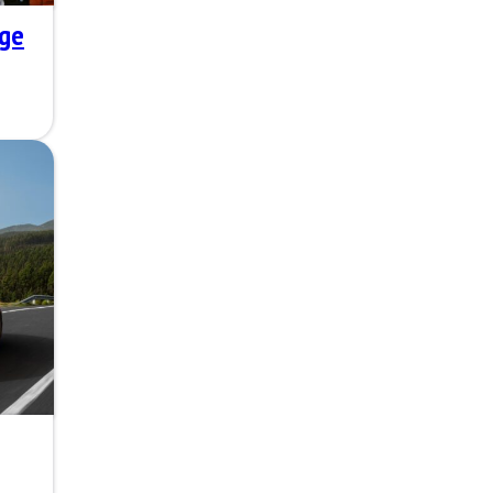
age
e